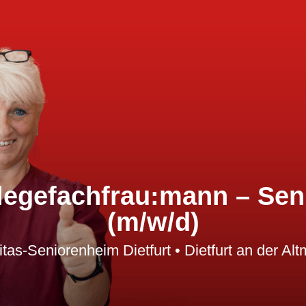
legefachfrau:mann – Sen
(m/w/d)
itas-Seniorenheim Dietfurt • Dietfurt an der Alt