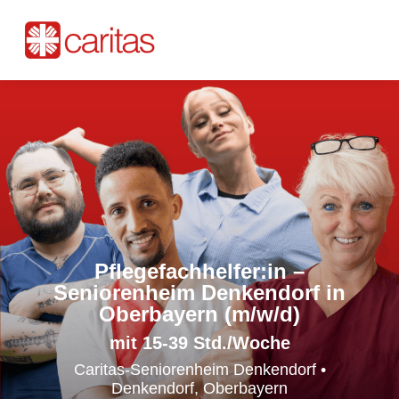
Pflegefachhelfer:in –
Seniorenheim Denkendorf in
Oberbayern (m/w/d)
mit 15-39 Std./Woche
Caritas-Seniorenheim Denkendorf •
Denkendorf, Oberbayern