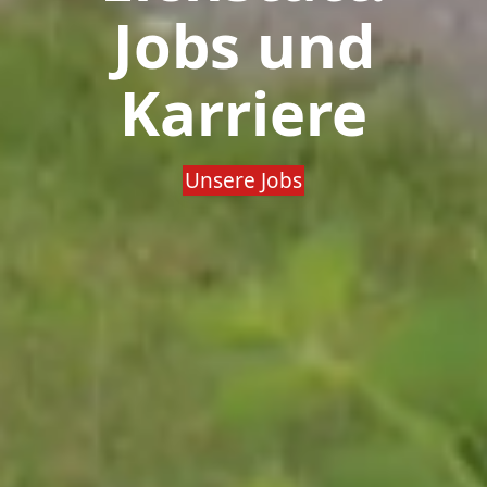
Jobs und
Karriere
Unsere Jobs