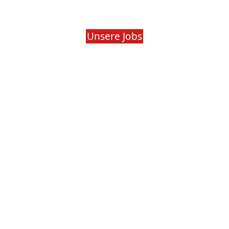
Karriere
Unsere Jobs