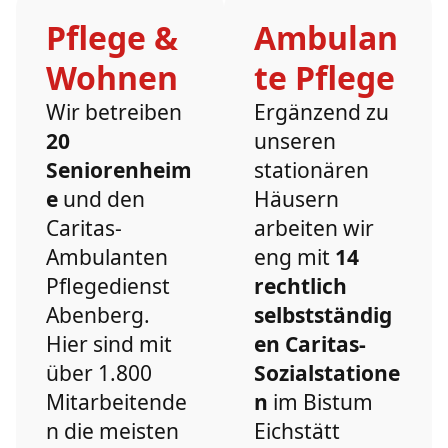
Pflege &
Ambulan
Wohnen
te Pflege
Wir betreiben
Ergänzend zu
20
unseren
Seniorenheim
stationären
e
und den
Häusern
Caritas-
arbeiten wir
Ambulanten
eng mit
14
Pflegedienst
rechtlich
Abenberg.
selbstständig
Hier sind mit
en Caritas-
über 1.800
Sozialstatione
Mitarbeitende
n
im Bistum
n die meisten
Eichstätt