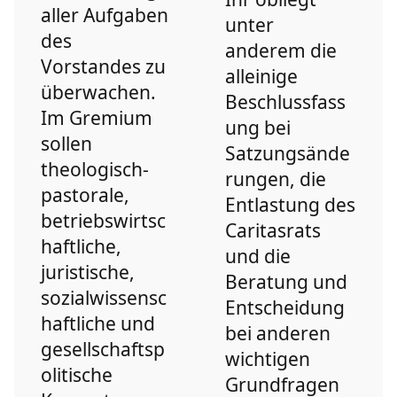
aller Aufgaben
unter
des
anderem die
Vorstandes zu
alleinige
überwachen.
Beschlussfass
Im Gremium
ung bei
sollen
Satzungsände
theologisch-
rungen, die
pastorale,
Entlastung des
betriebswirtsc
Caritasrats
haftliche,
und die
juristische,
Beratung und
sozialwissensc
Entscheidung
haftliche und
bei anderen
gesellschaftsp
wichtigen
olitische
Grundfragen